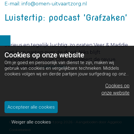
E-mail: info@omen-uitvaartzorg.nl
Luistertip: podcast 'Grafzaken'
Serieus en tegelijk luchtig: zo praten Veer & Maddie
met hun gasten over de dood. Niks blijft
Cookies op
onze website
onbesproken en ook Omen passeert de revue.
Om je goed en persoonlijk van dienst te zijn, maken wij
Nieuwsgierig?
Luister hier.
gebruik van cookies en vergelijkbare technieken. Middels
cookies volgen wij en derde partijen jouw surfgedrag op onze
website. Hiermee tonen wij gepersonaliseerde advertenties
en dit maakt het voor jou mogelijk om informatie te delen via
Cookies op
social media.
Bekijk ons cookiebeleid
onze website
Accepteer alle cookies
Weiger alle cookies
Copyright Omen Uitvaartzorg 2026 - Aangeboden door
Aggeloo
Cookiebeleid