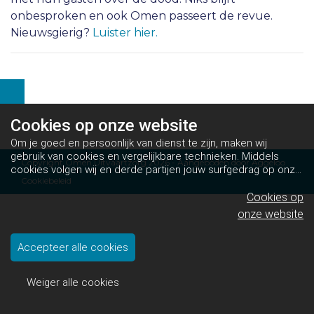
onbesproken en ook Omen passeert de revue.
Nieuwsgierig?
Luister hier.
Cookies op
onze website
Om je goed en persoonlijk van dienst te zijn, maken wij
gebruik van cookies en vergelijkbare technieken. Middels
Copyright Omen Uitvaartzorg 2026 - Aangeboden door
Aggeloo
cookies volgen wij en derde partijen jouw surfgedrag op onze
Cookiebeleid
website. Hiermee tonen wij gepersonaliseerde advertenties
en dit maakt het voor jou mogelijk om informatie te delen via
Cookies op
social media.
Bekijk ons cookiebeleid
onze website
Accepteer alle cookies
Weiger alle cookies