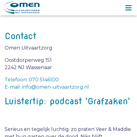
Contact
Omen Uitvaartzorg
Oostdorperweg 151
2242 NJ Wassenaar
Telefoon: 070 5146100
E-mail: info@omen-uitvaartzorg.nl
Luistertip: podcast 'Grafzaken'
Serieus en tegelijk luchtig: zo praten Veer & Maddie
met hun gasten over de dood. Niks blijft