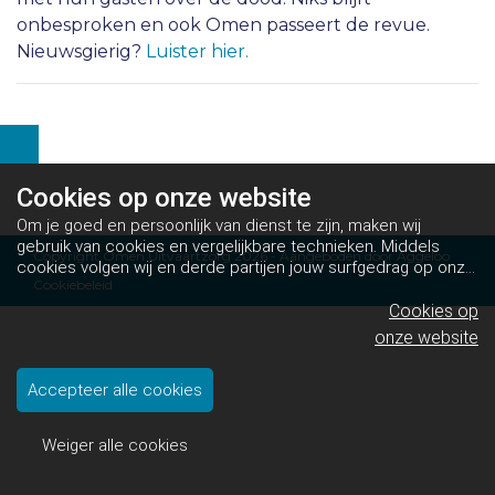
onbesproken en ook Omen passeert de revue.
Nieuwsgierig?
Luister hier.
Cookies op
onze website
Om je goed en persoonlijk van dienst te zijn, maken wij
gebruik van cookies en vergelijkbare technieken. Middels
Copyright Omen Uitvaartzorg 2026 - Aangeboden door
Aggeloo
cookies volgen wij en derde partijen jouw surfgedrag op onze
Cookiebeleid
website. Hiermee tonen wij gepersonaliseerde advertenties
en dit maakt het voor jou mogelijk om informatie te delen via
Cookies op
social media.
Bekijk ons cookiebeleid
onze website
Accepteer alle cookies
Weiger alle cookies