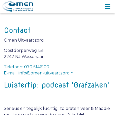
Contact
Omen Uitvaartzorg
Oostdorperweg 151
2242 NJ Wassenaar
Telefoon: 070 5146100
E-mail: info@omen-uitvaartzorg.nl
Luistertip: podcast 'Grafzaken'
Serieus en tegelijk luchtig: zo praten Veer & Maddie
met hun gasten over de dood. Niks blijft