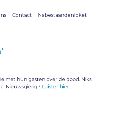
ons
Contact
Nabestaandenloket
'
die met hun gasten over de dood. Niks
ue. Nieuwsgierig?
Luister hier.