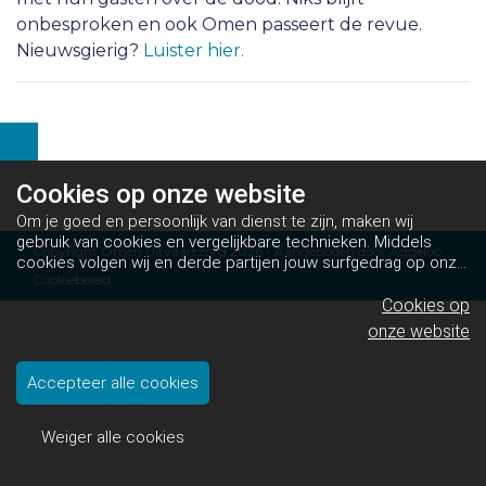
onbesproken en ook Omen passeert de revue.
Nieuwsgierig?
Luister hier.
Cookies op
onze website
Om je goed en persoonlijk van dienst te zijn, maken wij
gebruik van cookies en vergelijkbare technieken. Middels
Copyright Omen Uitvaartzorg 2026 - Aangeboden door
Aggeloo
cookies volgen wij en derde partijen jouw surfgedrag op onze
Cookiebeleid
website. Hiermee tonen wij gepersonaliseerde advertenties
en dit maakt het voor jou mogelijk om informatie te delen via
Cookies op
social media.
Bekijk ons cookiebeleid
onze website
Accepteer alle cookies
Weiger alle cookies