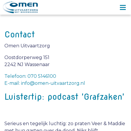
Contact
Omen Uitvaartzorg
Oostdorperweg 151
2242 NJ Wassenaar
Telefoon: 070 5146100
E-mail: info@omen-uitvaartzorg.nl
Luistertip: podcast 'Grafzaken'
Serieus en tegelijk luchtig: zo praten Veer & Maddie
met hun gasten over de dood. Niks blijft