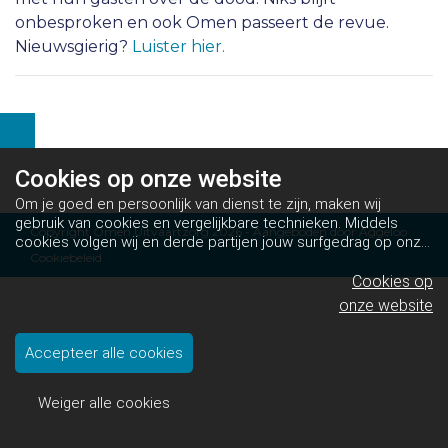
onbesproken en ook Omen passeert de revue.
Nieuwsgierig?
Luister hier.
Cookies op
onze website
Om je goed en persoonlijk van dienst te zijn, maken wij
gebruik van cookies en vergelijkbare technieken. Middels
Copyright Omen Uitvaartzorg 2026 - Aangeboden door
Aggeloo
cookies volgen wij en derde partijen jouw surfgedrag op onze
Cookiebeleid
website. Hiermee tonen wij gepersonaliseerde advertenties
en dit maakt het voor jou mogelijk om informatie te delen via
Cookies op
social media.
Bekijk ons cookiebeleid
onze website
Accepteer alle cookies
Weiger alle cookies