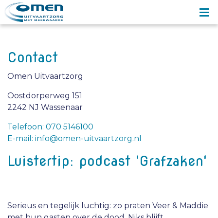
Contact
Omen Uitvaartzorg
Oostdorperweg 151
2242 NJ Wassenaar
Telefoon: 070 5146100
E-mail: info@omen-uitvaartzorg.nl
Luistertip: podcast 'Grafzaken'
Serieus en tegelijk luchtig: zo praten Veer & Maddie
met hun gasten over de dood. Niks blijft