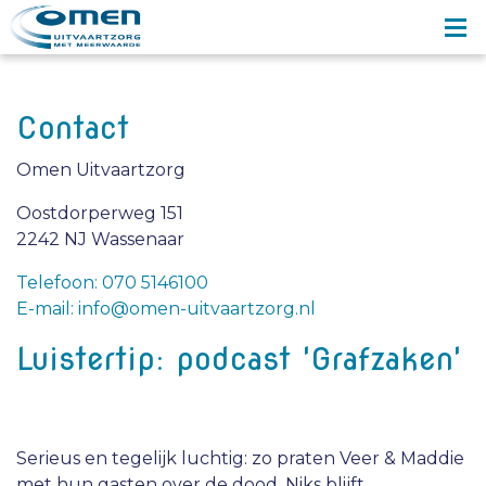
Contact
Omen Uitvaartzorg
Oostdorperweg 151
2242 NJ Wassenaar
Telefoon: 070 5146100
E-mail: info@omen-uitvaartzorg.nl
Luistertip: podcast 'Grafzaken'
Serieus en tegelijk luchtig: zo praten Veer & Maddie
met hun gasten over de dood. Niks blijft