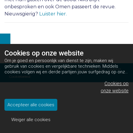
onbesproken en ook Omen passeert de revue.
Nieuwsgierig?
Luister hier.
Cookies op
onze website
Om je goed en persoonlijk van dienst te zijn, maken wij
gebruik van cookies en vergelijkbare technieken. Middels
Copyright Omen Uitvaartzorg 2026 - Aangeboden door
Aggeloo
cookies volgen wij en derde partijen jouw surfgedrag op onze
Cookiebeleid
website. Hiermee tonen wij gepersonaliseerde advertenties
en dit maakt het voor jou mogelijk om informatie te delen via
Cookies op
social media.
Bekijk ons cookiebeleid
onze website
Accepteer alle cookies
Weiger alle cookies