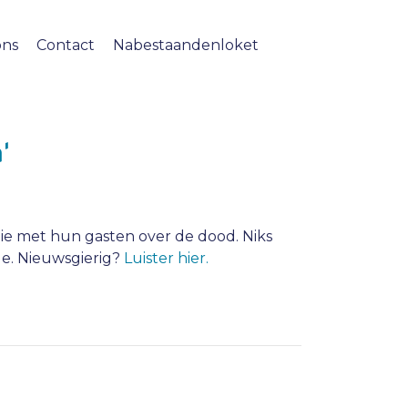
ons
Contact
Nabestaandenloket
'
die met hun gasten over de dood. Niks
ue. Nieuwsgierig?
Luister hier.