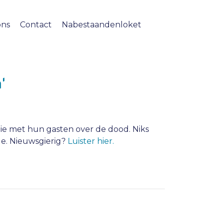
ons
Contact
Nabestaandenloket
'
die met hun gasten over de dood. Niks
ue. Nieuwsgierig?
Luister hier.