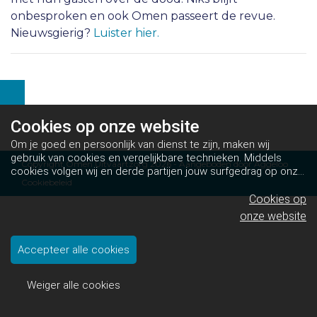
onbesproken en ook Omen passeert de revue.
Nieuwsgierig?
Luister hier.
Cookies op
onze website
Om je goed en persoonlijk van dienst te zijn, maken wij
gebruik van cookies en vergelijkbare technieken. Middels
Copyright Omen Uitvaartzorg 2026 - Aangeboden door
Aggeloo
cookies volgen wij en derde partijen jouw surfgedrag op onze
Cookiebeleid
website. Hiermee tonen wij gepersonaliseerde advertenties
en dit maakt het voor jou mogelijk om informatie te delen via
Cookies op
social media.
Bekijk ons cookiebeleid
onze website
Accepteer alle cookies
Weiger alle cookies