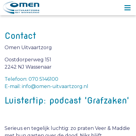
Contact
Omen Uitvaartzorg
Oostdorperweg 151
2242 NJ Wassenaar
Telefoon: 070 5146100
E-mail: info@omen-uitvaartzorg.nl
Luistertip: podcast 'Grafzaken'
Serieus en tegelijk luchtig: zo praten Veer & Maddie
met hun gasten over de dood. Niks blijft