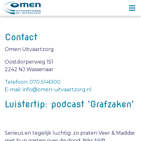
Contact
Omen Uitvaartzorg
Oostdorperweg 151
2242 NJ Wassenaar
Telefoon: 070 5146100
E-mail: info@omen-uitvaartzorg.nl
Luistertip: podcast 'Grafzaken'
Serieus en tegelijk luchtig: zo praten Veer & Maddie
met hun gasten over de dood. Niks blijft