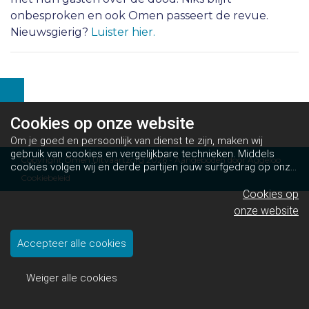
onbesproken en ook Omen passeert de revue.
Nieuwsgierig?
Luister hier.
Cookies op
onze website
Om je goed en persoonlijk van dienst te zijn, maken wij
gebruik van cookies en vergelijkbare technieken. Middels
Copyright Omen Uitvaartzorg 2026 - Aangeboden door
Aggeloo
cookies volgen wij en derde partijen jouw surfgedrag op onze
Cookiebeleid
website. Hiermee tonen wij gepersonaliseerde advertenties
en dit maakt het voor jou mogelijk om informatie te delen via
Cookies op
social media.
Bekijk ons cookiebeleid
onze website
Accepteer alle cookies
Weiger alle cookies