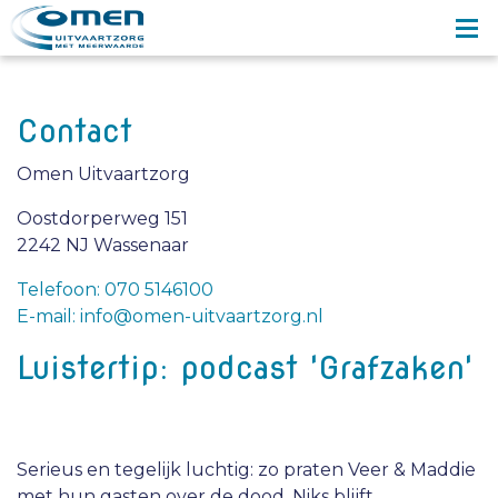
Contact
Omen Uitvaartzorg
Oostdorperweg 151
2242 NJ Wassenaar
Telefoon: 070 5146100
E-mail: info@omen-uitvaartzorg.nl
Luistertip: podcast 'Grafzaken'
Serieus en tegelijk luchtig: zo praten Veer & Maddie
met hun gasten over de dood. Niks blijft