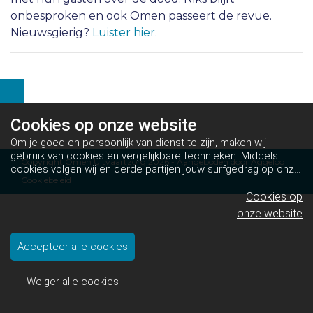
onbesproken en ook Omen passeert de revue.
Nieuwsgierig?
Luister hier.
Cookies op
onze website
Om je goed en persoonlijk van dienst te zijn, maken wij
gebruik van cookies en vergelijkbare technieken. Middels
Copyright Omen Uitvaartzorg 2026 - Aangeboden door
Aggeloo
cookies volgen wij en derde partijen jouw surfgedrag op onze
Cookiebeleid
website. Hiermee tonen wij gepersonaliseerde advertenties
en dit maakt het voor jou mogelijk om informatie te delen via
Cookies op
social media.
Bekijk ons cookiebeleid
onze website
Accepteer alle cookies
Weiger alle cookies