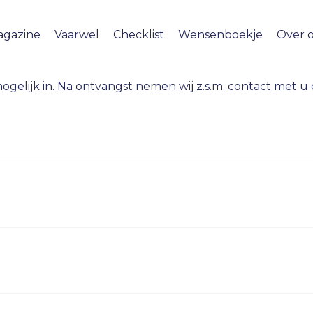
agazine
Vaarwel
Checklist
Wensenboekje
Over 
ogelijk in. Na ontvangst nemen wij z.s.m. contact met u o