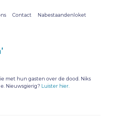
ons
Contact
Nabestaandenloket
'
die met hun gasten over de dood. Niks
ue. Nieuwsgierig?
Luister hier.