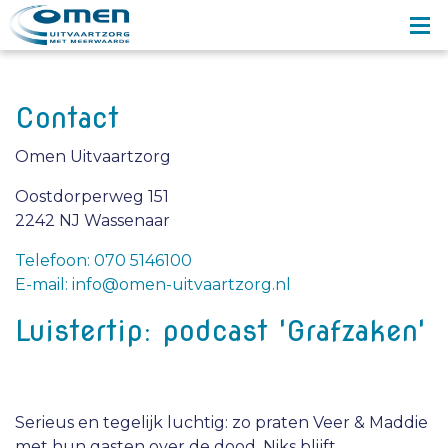
Contact
Omen Uitvaartzorg
Oostdorperweg 151
2242 NJ Wassenaar
Telefoon: 070 5146100
E-mail: info@omen-uitvaartzorg.nl
Luistertip: podcast 'Grafzaken'
Serieus en tegelijk luchtig: zo praten Veer & Maddie
met hun gasten over de dood. Niks blijft