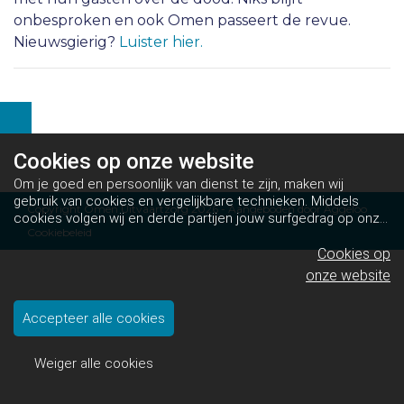
onbesproken en ook Omen passeert de revue.
Nieuwsgierig?
Luister hier.
Cookies op
onze website
Om je goed en persoonlijk van dienst te zijn, maken wij
gebruik van cookies en vergelijkbare technieken. Middels
Copyright Omen Uitvaartzorg 2026 - Aangeboden door
Aggeloo
cookies volgen wij en derde partijen jouw surfgedrag op onze
Cookiebeleid
website. Hiermee tonen wij gepersonaliseerde advertenties
en dit maakt het voor jou mogelijk om informatie te delen via
Cookies op
social media.
Bekijk ons cookiebeleid
onze website
Accepteer alle cookies
Weiger alle cookies